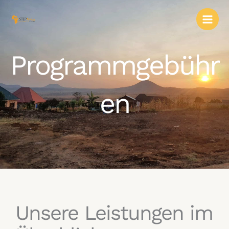
Zum
Inhalt
springen
Programmgebühr
en
Unsere Leistungen im